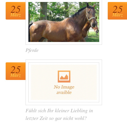
25
25
März
März
Pferde
25
März
Fühlt sich Ihr kleiner Liebling in
letzter Zeit so gar nicht wohl?