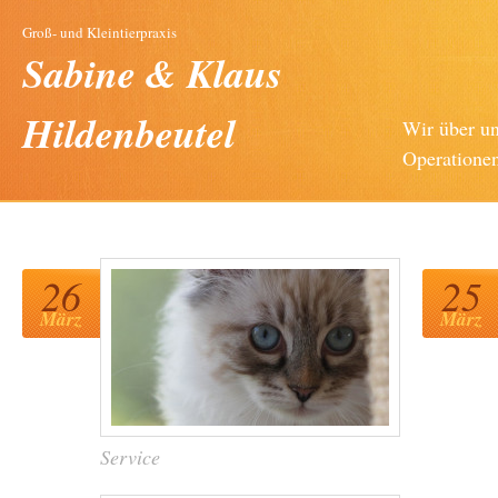
Groß- und Kleintierpraxis
Sabine & Klaus
Hildenbeutel
Wir über u
Operatione
26
25
März
März
Service