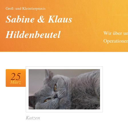
Groß- und Kleintierpraxis
Sabine & Klaus
Hildenbeutel
Wir über u
Operatione
25
März
Katzen